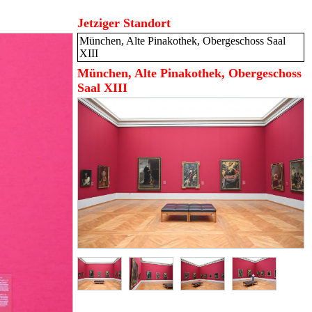
Jetziger Standort
München, Alte Pinakothek, Obergeschoss Saal
XIII
München, Alte Pinakothek, Obergeschoss
Saal XIII