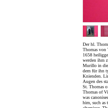
Der hl. Thom
Thomas von V
1658 heiligg
werden ihm zu
Murillo in di
dem für ihn 
Knienden. Lin
Augen des st
St. Thomas o
Thomas of Vi
was canonised
him, such as 
altarpiece. Th