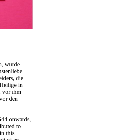
a, wurde
stenliebe
iders, die
Heilige in
n vor ihm
 vor den
544 onwards,
ibuted to
in this
bit of an