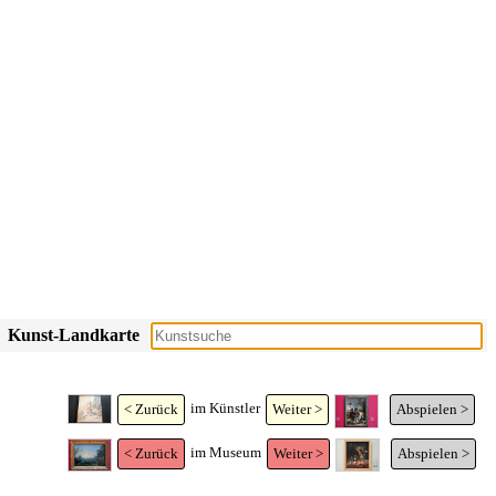
Kunst-Landkarte
im Künstler
< Zurück
Weiter >
Abspielen >
im Museum
< Zurück
Weiter >
Abspielen >