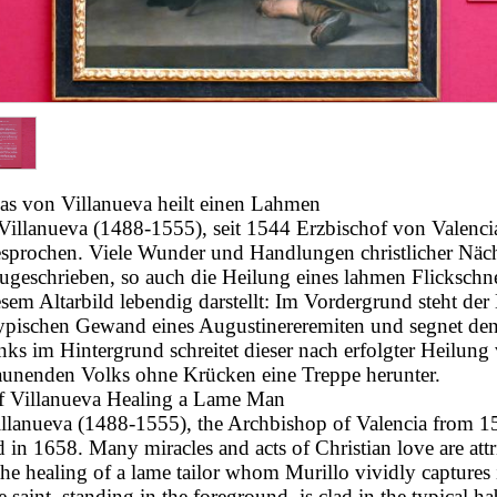
as von Villanueva heilt einen Lahmen
illanueva (1488-1555), seit 1544 Erzbischof von Valenci
esprochen. Viele Wunder und Handlungen christlicher Näch
geschrieben, so auch die Heilung eines lahmen Flickschne
esem Altarbild lebendig darstellt: Im Vordergrund steht der 
typischen Gewand eines Augustinereremiten und segnet de
ks im Hintergrund schreitet dieser nach erfolgter Heilung
aunenden Volks ohne Krücken eine Treppe herunter.
f Villanueva Healing a Lame Man
llanueva (1488-1555), the Archbishop of Valencia from 1
 in 1658. Many miracles and acts of Christian love are attr
the healing of a lame tailor whom Murillo vividly captures 
e saint, standing in the foreground, is clad in the typical ha