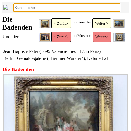
Die
im Künstler
< Zurück
Weiter >
Badenden
im Museum
Undatiert
< Zurück
Weiter >
Jean-Baptiste Pater (1695 Valenciennes - 1736 Paris)
Berlin, Gemäldegalerie ("Berliner Wunder"), Kabinett 21
Die Badenden