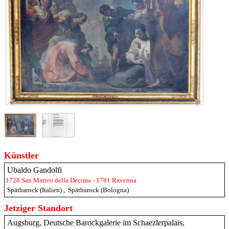
Künstler
Ubaldo Gandolfi
1728 San Matteo della Decima - 1781 Ravenna
Spätbarock (Italien)
,
Spätbarock (Bologna)
Jetziger Standort
Augsburg, Deutsche Barockgalerie im Schaezlerpalais,