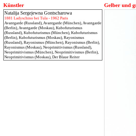
Künstler
Gelber und g
Natalija Sergejewna Gontscharowa
1881 Ladyschino bei Tula - 1962 Paris
Avantgarde (Russland)
,
Avantgarde (München)
,
Avantgarde
(Berlin)
,
Avantgarde (Moskau)
,
Kubofuturismus
(Russland)
,
Kubofuturismus (München)
,
Kubofuturismus
(Berlin)
,
Kubofuturismus (Moskau)
,
Rayonismus
(Russland)
,
Rayonismus (München)
,
Rayonismus (Berlin)
,
Rayonismus (Moskau)
,
Neoprimitivismus (Russland)
,
Neoprimitivismus (München)
,
Neoprimitivismus (Berlin)
,
Neoprimitivismus (Moskau)
,
Der Blaue Reiter