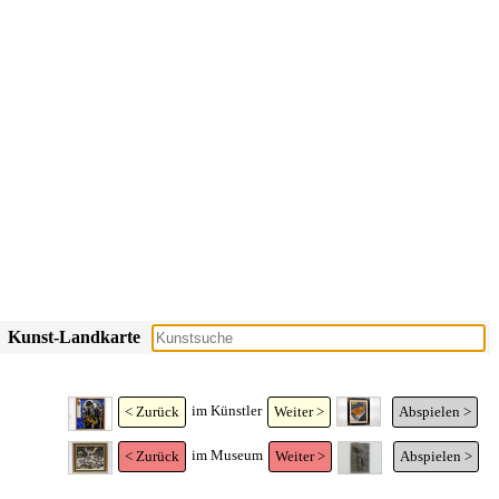
Kunst-Landkarte
im Künstler
< Zurück
Weiter >
Abspielen >
im Museum
< Zurück
Weiter >
Abspielen >