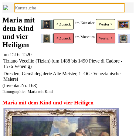
Maria mit
im Künstler
< Zurück
Weiter >
dem Kind
und vier
im Museum
< Zurück
Weiter >
Heiligen
um 1516–1520
Tiziano Vecellio (Tizian) (um 1488 bis 1490 Pieve di Cadore -
1576 Venedig)
Dresden, Gemäldegalerie Alte Meister, 1. OG: Venezianische
Malerei
(Inventar-Nr. 168)
Ikonographie:
Maria mit Kind
Maria mit dem Kind und vier Heiligen