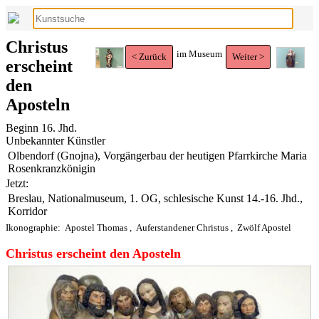
Christus
im Museum
< Zurück
Weiter >
erscheint
den
Aposteln
Beginn 16. Jhd.
Unbekannter Künstler
Olbendorf (Gnojna), Vorgängerbau der heutigen Pfarrkirche Maria
Rosenkranzkönigin
Jetzt:
Breslau, Nationalmuseum, 1. OG, schlesische Kunst 14.-16. Jhd.,
Korridor
Ikonographie:
Apostel Thomas
,
Auferstandener Christus
,
Zwölf Apostel
Christus erscheint den Aposteln