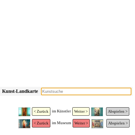
Kunst-Landkarte
im Künstler
< Zurück
Weiter >
Abspielen >
im Museum
< Zurück
Weiter >
Abspielen >