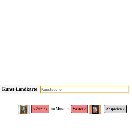
Kunst-Landkarte
im Museum
< Zurück
Weiter >
Abspielen >