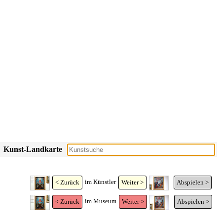
Kunst-Landkarte
im Künstler
< Zurück
Weiter >
Abspielen >
im Museum
< Zurück
Weiter >
Abspielen >