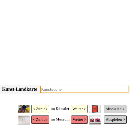
Kunst-Landkarte
im Künstler
< Zurück
Weiter >
Abspielen >
im Museum
< Zurück
Weiter >
Abspielen >