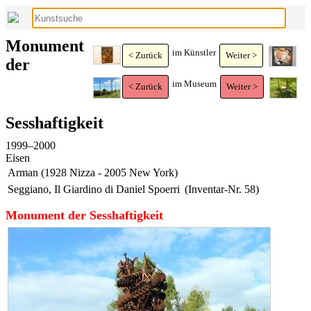
Monument
im Künstler
< Zurück
Weiter >
der
im Museum
< Zurück
Weiter >
Sesshaftigkeit
1999–2000
Eisen
Arman (1928 Nizza - 2005 New York)
Seggiano, Il Giardino di Daniel Spoerri
(Inventar-Nr. 58)
Monument der Sesshaftigkeit