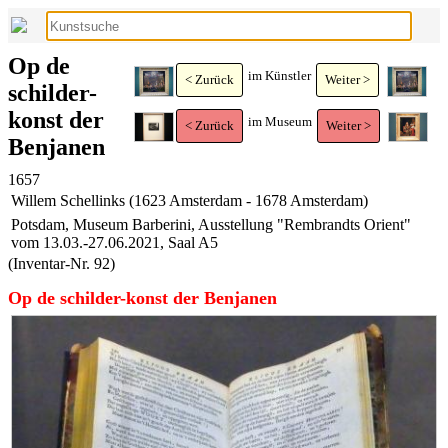
Op de
im Künstler
< Zurück
Weiter >
schilder-
konst der
im Museum
< Zurück
Weiter >
Benjanen
1657
Willem Schellinks (1623 Amsterdam - 1678 Amsterdam)
Potsdam, Museum Barberini, Ausstellung "Rembrandts Orient"
vom 13.03.-27.06.2021, Saal A5
(Inventar-Nr. 92)
Op de schilder-konst der Benjanen