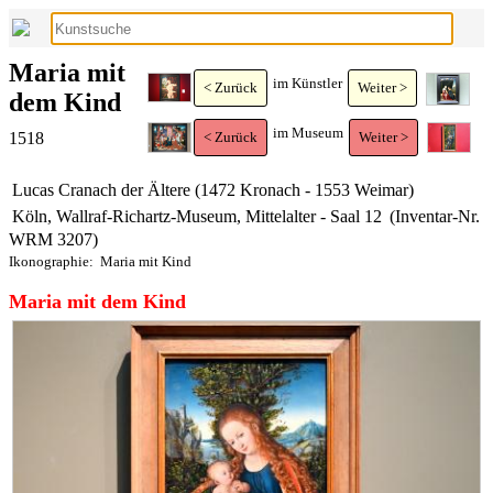
Maria mit
im Künstler
< Zurück
Weiter >
dem Kind
im Museum
1518
< Zurück
Weiter >
Lucas Cranach der Ältere (1472 Kronach - 1553 Weimar)
Köln, Wallraf-Richartz-Museum, Mittelalter - Saal 12
(Inventar-Nr.
WRM 3207)
Ikonographie:
Maria mit Kind
Maria mit dem Kind