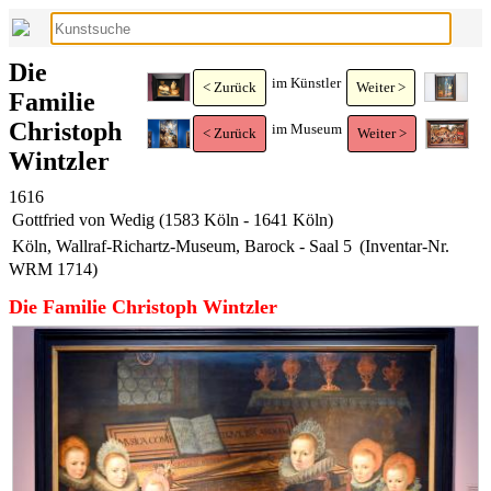
Die
im Künstler
< Zurück
Weiter >
Familie
Christoph
im Museum
< Zurück
Weiter >
Wintzler
1616
Gottfried von Wedig (1583 Köln - 1641 Köln)
Köln, Wallraf-Richartz-Museum, Barock - Saal 5
(Inventar-Nr.
WRM 1714)
Die Familie Christoph Wintzler