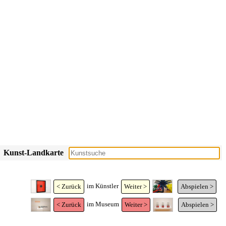
Kunst-Landkarte
im Künstler
< Zurück
Weiter >
Abspielen >
im Museum
< Zurück
Weiter >
Abspielen >