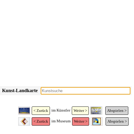
Kunst-Landkarte
im Künstler
< Zurück
Weiter >
Abspielen >
im Museum
< Zurück
Weiter >
Abspielen >