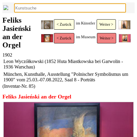
Feliks
im Künstler
< Zurück
Weiter >
Jasieński
an der
im Museum
< Zurück
Weiter >
Orgel
1902
Leon Wyczółkowski (1852 Huta Miastkowska bei Garwolin -
1936 Warschau)
München, Kunsthalle, Ausstellung "Polnischer Symbolismus um
1900" vom 25.03.-07.08.2022, Saal 8 - Porträts
(Inventar-Nr. 85)
Feliks Jasieński an der Orgel