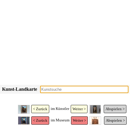
Kunst-Landkarte
im Künstler
< Zurück
Weiter >
Abspielen >
im Museum
< Zurück
Weiter >
Abspielen >