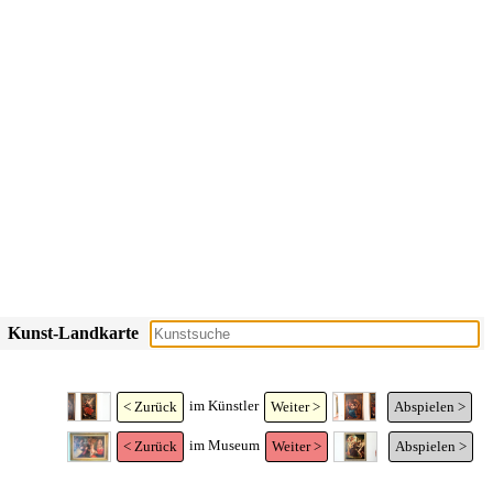
Kunst-Landkarte
im Künstler
< Zurück
Weiter >
Abspielen >
im Museum
< Zurück
Weiter >
Abspielen >