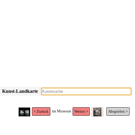
Kunst-Landkarte
im Museum
< Zurück
Weiter >
Abspielen >