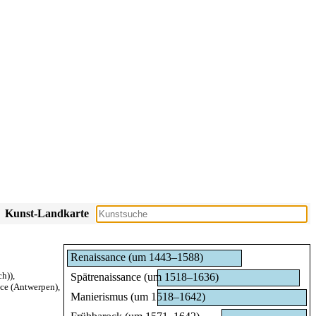
Kunst-Landkarte
Renaissance (um 1443–1588)
ch))
,
Spätrenaissance (um 1518–1636)
nce (Antwerpen)
,
Manierismus (um 1518–1642)