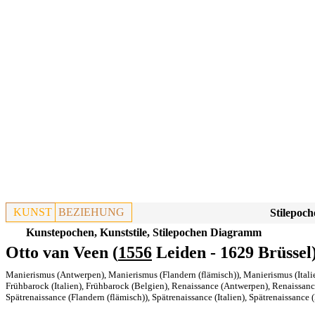
KUNST
BEZIEHUNG
Stilepoch
Kunstepochen, Kunststile, Stilepochen Diagramm
Otto van Veen (
1556
Leiden - 1629 Brüssel
Manierismus (Antwerpen)
,
Manierismus (Flandern (flämisch))
,
Manierismus (Itali
Frühbarock (Italien)
,
Frühbarock (Belgien)
,
Renaissance (Antwerpen)
,
Renaissance
Spätrenaissance (Flandern (flämisch))
,
Spätrenaissance (Italien)
,
Spätrenaissance 