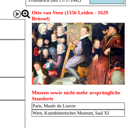
Frühbarock (um 1571–1642)
Otto van Veen (1556 Leiden - 1629
Brüssel)
Museen sowie nicht mehr ursprüngliche
Standorte
Paris, Musée du Louvre
Wien, Kunsthistorisches Museum, Saal XI