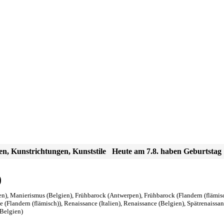
en, Kunstrichtungen, Kunststile
Heute am 7.8. haben Geburtstag
)
en)
,
Manierismus (Belgien)
,
Frühbarock (Antwerpen)
,
Frühbarock (Flandern (flämis
 (Flandern (flämisch))
,
Renaissance (Italien)
,
Renaissance (Belgien)
,
Spätrenaissa
(Belgien)