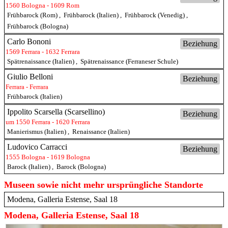
1560 Bologna - 1609 Rom
Frühbarock (Rom)
,
Frühbarock (Italien)
,
Frühbarock (Venedig)
,
Frühbarock (Bologna)
Carlo Bononi
Beziehung
1569 Ferrara - 1632 Ferrara
Spätrenaissance (Italien)
,
Spätrenaissance (Ferraneser Schule)
Giulio Belloni
Beziehung
Ferrara - Ferrara
Frühbarock (Italien)
Ippolito Scarsella (Scarsellino)
Beziehung
um 1550 Ferrara - 1620 Ferrara
Manierismus (Italien)
,
Renaissance (Italien)
Ludovico Carracci
Beziehung
1555 Bologna - 1619 Bologna
Barock (Italien)
,
Barock (Bologna)
Museen sowie nicht mehr ursprüngliche Standorte
Modena, Galleria Estense, Saal 18
Modena, Galleria Estense, Saal 18