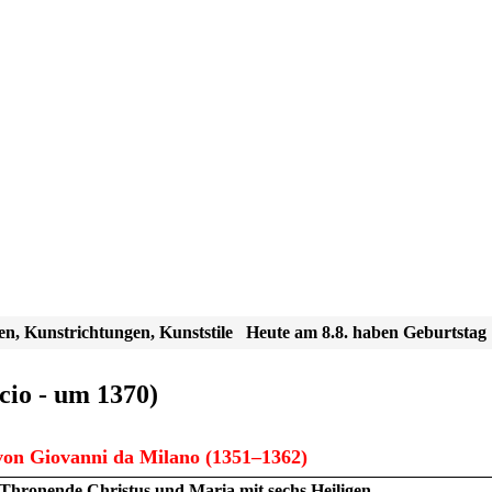
en, Kunstrichtungen, Kunststile
Heute am 8.8. haben Geburtstag
cio - um 1370)
on Giovanni da Milano (1351–1362)
Thronende Christus und Maria mit sechs Heiligen