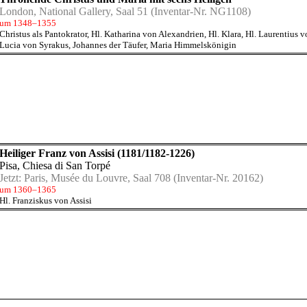
London, National Gallery, Saal 51
(Inventar-Nr. NG1108)
um 1348–1355
Christus als Pantokrator
,
Hl. Katharina von Alexandrien
,
Hl. Klara
,
Hl. Laurentius 
Lucia von Syrakus
,
Johannes der Täufer
,
Maria Himmelskönigin
Heiliger Franz von Assisi (1181/1182-1226)
Pisa, Chiesa di San Torpé
Jetzt:
Paris, Musée du Louvre, Saal 708
(Inventar-Nr. 20162)
um 1360–1365
Hl. Franziskus von Assisi