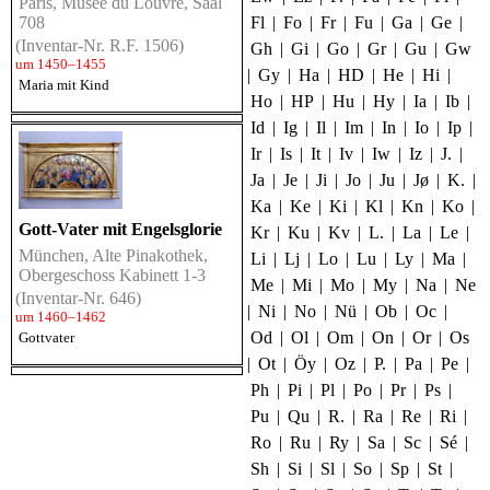
Paris, Musée du Louvre, Saal
Fl
|
Fo
|
Fr
|
Fu
|
Ga
|
Ge
|
708
(Inventar-Nr. R.F. 1506)
Gh
|
Gi
|
Go
|
Gr
|
Gu
|
Gw
um 1450–1455
|
Gy
|
Ha
|
HD
|
He
|
Hi
|
Maria mit Kind
Ho
|
HP
|
Hu
|
Hy
|
Ia
|
Ib
|
Id
|
Ig
|
Il
|
Im
|
In
|
Io
|
Ip
|
Ir
|
Is
|
It
|
Iv
|
Iw
|
Iz
|
J.
|
Ja
|
Je
|
Ji
|
Jo
|
Ju
|
Jø
|
K.
|
Ka
|
Ke
|
Ki
|
Kl
|
Kn
|
Ko
|
Gott-Vater mit Engelsglorie
Kr
|
Ku
|
Kv
|
L.
|
La
|
Le
|
München, Alte Pinakothek,
Li
|
Lj
|
Lo
|
Lu
|
Ly
|
Ma
|
Obergeschoss Kabinett 1-3
Me
|
Mi
|
Mo
|
My
|
Na
|
Ne
(Inventar-Nr. 646)
|
Ni
|
No
|
Nü
|
Ob
|
Oc
|
um 1460–1462
Od
|
Ol
|
Om
|
On
|
Or
|
Os
Gottvater
|
Ot
|
Öy
|
Oz
|
P.
|
Pa
|
Pe
|
Ph
|
Pi
|
Pl
|
Po
|
Pr
|
Ps
|
Pu
|
Qu
|
R.
|
Ra
|
Re
|
Ri
|
Ro
|
Ru
|
Ry
|
Sa
|
Sc
|
Sé
|
Sh
|
Si
|
Sl
|
So
|
Sp
|
St
|