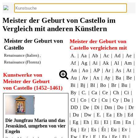
Meister der Geburt von Castello im
Vergleich mit anderen Künstlern
Meister der Geburt von
Meister der Geburt von
Castello
Castello vergleichen mit
Renaissance (Italien)
,
A.
|
Aa
|
Ab
|
Ac
|
Ad
|
Ae
|
Renaissance (Florenz)
Af
|
Ag
|
Ai
|
Ak
|
Al
|
Am
|
An
|
Ao
|
AP
|
Ar
|
As
|
At
|
Kunstwerke von
Au
|
Av
|
Ax
|
Ay
|
Ba
|
Be
|
Meister der Geburt
Bi
|
Bj
|
Bl
|
Bo
|
Br
|
Bu
|
von Castello (1452–1461)
By
|
C.
|
Ca
|
Ce
|
Ch
|
Ci
|
Cl
|
Co
|
Cr
|
Cu
|
Cy
|
Da
|
DD
|
De
|
Di
|
Dm
|
Do
|
Dr
|
Du
|
Dw
|
E.
|
Ea
|
Eb
|
Ed
Die Jungfrau Maria und das
|
Eg
|
Eh
|
Ei
|
El
|
Em
|
En
|
Jesuskind, umgeben von vier
Eq
|
Er
|
Es
|
Ét
|
Eu
|
Ev
|
Engeln
Ew
|
Ez
|
F.
|
Fa
|
Fe
|
Fi
|