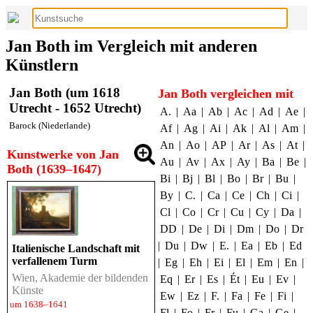
Jan Both im Vergleich mit anderen
Künstlern
Jan Both (um 1618
Jan Both vergleichen mit
Utrecht - 1652 Utrecht)
A.
|
Aa
|
Ab
|
Ac
|
Ad
|
Ae
|
Barock (Niederlande)
Af
|
Ag
|
Ai
|
Ak
|
Al
|
Am
|
An
|
Ao
|
AP
|
Ar
|
As
|
At
|
Kunstwerke von Jan
Au
|
Av
|
Ax
|
Ay
|
Ba
|
Be
|
Both (1639–1647)
Bi
|
Bj
|
Bl
|
Bo
|
Br
|
Bu
|
By
|
C.
|
Ca
|
Ce
|
Ch
|
Ci
|
Cl
|
Co
|
Cr
|
Cu
|
Cy
|
Da
|
DD
|
De
|
Di
|
Dm
|
Do
|
Dr
|
Du
|
Dw
|
E.
|
Ea
|
Eb
|
Ed
Italienische Landschaft mit
verfallenem Turm
|
Eg
|
Eh
|
Ei
|
El
|
Em
|
En
|
Wien, Akademie der bildenden
Eq
|
Er
|
Es
|
Ét
|
Eu
|
Ev
|
Künste
Ew
|
Ez
|
F.
|
Fa
|
Fe
|
Fi
|
um 1638–1641
Fl
|
Fo
|
Fr
|
Fu
|
Ga
|
Ge
|