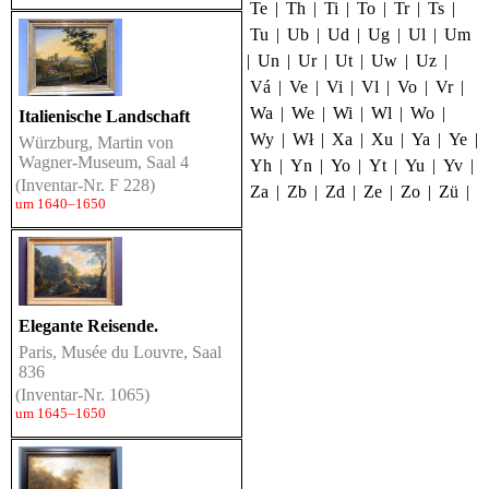
Te
|
Th
|
Ti
|
To
|
Tr
|
Ts
|
Tu
|
Ub
|
Ud
|
Ug
|
Ul
|
Um
|
Un
|
Ur
|
Ut
|
Uw
|
Uz
|
Vá
|
Ve
|
Vi
|
Vl
|
Vo
|
Vr
|
Wa
|
We
|
Wi
|
Wl
|
Wo
|
Italienische Landschaft
Wy
|
Wł
|
Xa
|
Xu
|
Ya
|
Ye
|
Würzburg, Martin von
Wagner-Museum, Saal 4
Yh
|
Yn
|
Yo
|
Yt
|
Yu
|
Yv
|
(Inventar-Nr. F 228)
Za
|
Zb
|
Zd
|
Ze
|
Zo
|
Zü
|
um 1640–1650
Elegante Reisende.
Paris, Musée du Louvre, Saal
836
(Inventar-Nr. 1065)
um 1645–1650