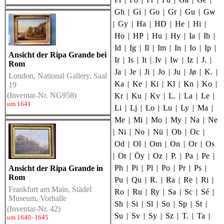
Gh
|
Gi
|
Go
|
Gr
|
Gu
|
Gw
|
Gy
|
Ha
|
HD
|
He
|
Hi
|
Ho
|
HP
|
Hu
|
Hy
|
Ia
|
Ib
|
Id
|
Ig
|
Il
|
Im
|
In
|
Io
|
Ip
|
Ansicht der Ripa Grande bei
Ir
|
Is
|
It
|
Iv
|
Iw
|
Iz
|
J.
|
Rom
Ja
|
Je
|
Ji
|
Jo
|
Ju
|
Jø
|
K.
|
London, National Gallery, Saal
Ka
|
Ke
|
Ki
|
Kl
|
Kn
|
Ko
|
19
(Inventar-Nr. NG958)
Kr
|
Ku
|
Kv
|
L.
|
La
|
Le
|
um 1641
Li
|
Lj
|
Lo
|
Lu
|
Ly
|
Ma
|
Me
|
Mi
|
Mo
|
My
|
Na
|
Ne
|
Ni
|
No
|
Nü
|
Ob
|
Oc
|
Od
|
Ol
|
Om
|
On
|
Or
|
Os
|
Ot
|
Öy
|
Oz
|
P.
|
Pa
|
Pe
|
Ph
|
Pi
|
Pl
|
Po
|
Pr
|
Ps
|
Ansicht der Ripa Grande in
Rom
Pu
|
Qu
|
R.
|
Ra
|
Re
|
Ri
|
Frankfurt am Main, Städel
Ro
|
Ru
|
Ry
|
Sa
|
Sc
|
Sé
|
Museum, Vorhalle
Sh
|
Si
|
Sl
|
So
|
Sp
|
St
|
(Inventar-Nr. 42)
Su
|
Sv
|
Sy
|
Sz
|
T.
|
Ta
|
um 1640–1645