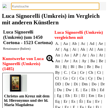
Luca Signorelli (Umkreis) im Vergleich
mit anderen Künstlern
Luca Signorelli
Luca Signorelli (Umkreis)
(Umkreis) (um 1450
vergleichen mit
Cortona - 1523 Cortona)
A.
|
Aa
|
Ab
|
Ac
|
Ad
|
Ae
|
Renaissance (Italien)
Af
|
Ag
|
Ai
|
Ak
|
Al
|
Am
|
An
|
Ao
|
AP
|
Ar
|
As
|
At
|
Kunstwerke von Luca
Au
|
Av
|
Ax
|
Ay
|
Ba
|
Be
|
Signorelli (Umkreis)
Bi
|
Bj
|
Bl
|
Bo
|
Br
|
Bu
|
(1485)
By
|
C.
|
Ca
|
Ce
|
Ch
|
Ci
|
Cl
|
Co
|
Cr
|
Cu
|
Cy
|
Da
|
DD
|
De
|
Di
|
Dm
|
Do
|
Dr
|
Du
|
Dw
|
E.
|
Ea
|
Eb
|
Ed
|
Eg
|
Eh
|
Ei
|
El
|
Em
|
En
|
Christus am Kreuz mit dem
hl. Hieronymus und der hl.
Eq
|
Er
|
Es
|
Ét
|
Eu
|
Ev
|
Maria Magdalena
Ew
|
Ez
|
F.
|
Fa
|
Fe
|
Fi
|