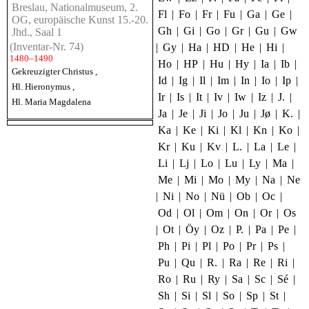
Breslau, Nationalmuseum, 2.
Fl
|
Fo
|
Fr
|
Fu
|
Ga
|
Ge
|
OG, europäische Kunst 15.-20.
Gh
|
Gi
|
Go
|
Gr
|
Gu
|
Gw
Jhd., Saal 1
(Inventar-Nr. 74)
|
Gy
|
Ha
|
HD
|
He
|
Hi
|
1480–1490
Ho
|
HP
|
Hu
|
Hy
|
Ia
|
Ib
|
Gekreuzigter Christus
,
Id
|
Ig
|
Il
|
Im
|
In
|
Io
|
Ip
|
Hl. Hieronymus
,
Ir
|
Is
|
It
|
Iv
|
Iw
|
Iz
|
J.
|
Hl. Maria Magdalena
Ja
|
Je
|
Ji
|
Jo
|
Ju
|
Jø
|
K.
|
Ka
|
Ke
|
Ki
|
Kl
|
Kn
|
Ko
|
Kr
|
Ku
|
Kv
|
L.
|
La
|
Le
|
Li
|
Lj
|
Lo
|
Lu
|
Ly
|
Ma
|
Me
|
Mi
|
Mo
|
My
|
Na
|
Ne
|
Ni
|
No
|
Nü
|
Ob
|
Oc
|
Od
|
Ol
|
Om
|
On
|
Or
|
Os
|
Ot
|
Öy
|
Oz
|
P.
|
Pa
|
Pe
|
Ph
|
Pi
|
Pl
|
Po
|
Pr
|
Ps
|
Pu
|
Qu
|
R.
|
Ra
|
Re
|
Ri
|
Ro
|
Ru
|
Ry
|
Sa
|
Sc
|
Sé
|
Sh
|
Si
|
Sl
|
So
|
Sp
|
St
|