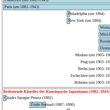
Paris (um 1882–1943)
Philadelphia (um 1894)
New York (um 1894)
Weima
Münch
Russl
Deuts
Moskau (um 1903–19
Prag (um 1903–19
Berlin (um 1903–19
Tschechien (um 1903–19
Böhmen (um 1903–19
Bedeutende Künstler der Kunstepoche
Japonismus
(1882–1943)
Charles Sprague Pearce (1882)
Émile Bernard (1887–1890)