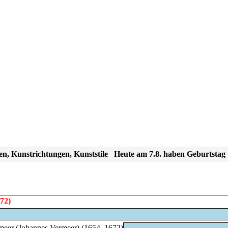
en, Kunstrichtungen, Kunststile
Heute am 7.8. haben Geburtstag
72)
meer (Johannes Vermeer) (1654–1672)