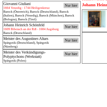
Giovanni Giuliani
Johann Heinr
Nur hier
1664 Venedig - 1744 Heiligenkreuz
Barock (Österreich)
,
Barock (Deutschland)
,
Barock
(Italien)
,
Barock (Venedig)
,
Barock (München)
,
Barock
(Bologna)
,
Barock (Tirol)
Johann Heinrich Schönfeld
Nur hier
1609 Biberach an der Riß - 1684 Augsburg
Barock (Deutschland)
Meister des Augustiner-Altars
Nur hier
Spätgotik (Deutschland)
,
Spätgotik
(Nürnberg)
Meister des Verkündigungs-
Nur hier
Polyptychons (Werkstatt)
Spätgotik (Polen)