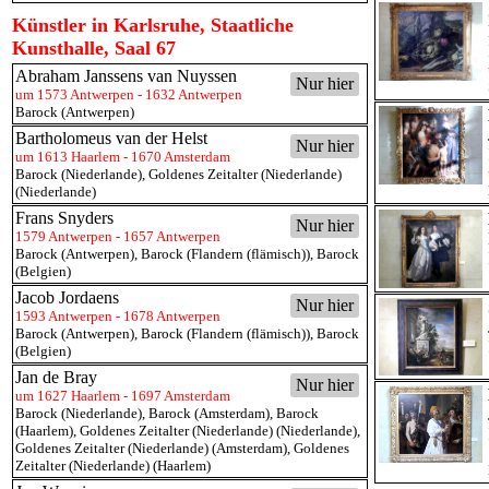
Künstler in Karlsruhe, Staatliche
Kunsthalle, Saal 67
Abraham Janssens van Nuyssen
Nur hier
um 1573 Antwerpen - 1632 Antwerpen
Barock (Antwerpen)
Bartholomeus van der Helst
Nur hier
um 1613 Haarlem - 1670 Amsterdam
Barock (Niederlande)
,
Goldenes Zeitalter (Niederlande)
(Niederlande)
Frans Snyders
Nur hier
1579 Antwerpen - 1657 Antwerpen
Barock (Antwerpen)
,
Barock (Flandern (flämisch))
,
Barock
(Belgien)
Jacob Jordaens
Nur hier
1593 Antwerpen - 1678 Antwerpen
Barock (Antwerpen)
,
Barock (Flandern (flämisch))
,
Barock
(Belgien)
Jan de Bray
Nur hier
um 1627 Haarlem - 1697 Amsterdam
Barock (Niederlande)
,
Barock (Amsterdam)
,
Barock
(Haarlem)
,
Goldenes Zeitalter (Niederlande) (Niederlande)
,
Goldenes Zeitalter (Niederlande) (Amsterdam)
,
Goldenes
Zeitalter (Niederlande) (Haarlem)