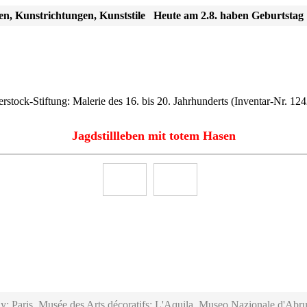
en, Kunstrichtungen, Kunststile
Heute am 2.8. haben Geburtstag
stock-Stiftung: Malerie des 16. bis 20. Jahrhunderts
(Inventar-Nr. 124
Jagdstillleben mit totem Hasen
y; Paris, Musée des Arts décoratifs; L'Aquila, Museo Nazionale d'Abru