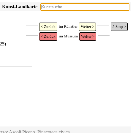
Kunst-Landkarte
im Künstler
< Zurück
Weiter >
5
Stop >
im Museum
< Zurück
Weiter >
25)
zzo; Ascoli Piceno, Pinacoteca civica