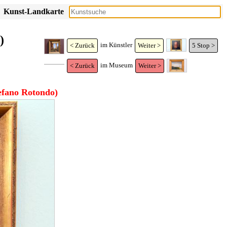
Kunst-Landkarte
)
im Künstler
< Zurück
Weiter >
4
Stop >
im Museum
< Zurück
Weiter >
tefano Rotondo)