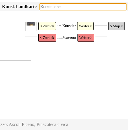
Kunst-Landkarte
im Künstler
< Zurück
Weiter >
5
Stop >
im Museum
< Zurück
Weiter >
zzo; Ascoli Piceno, Pinacoteca civica