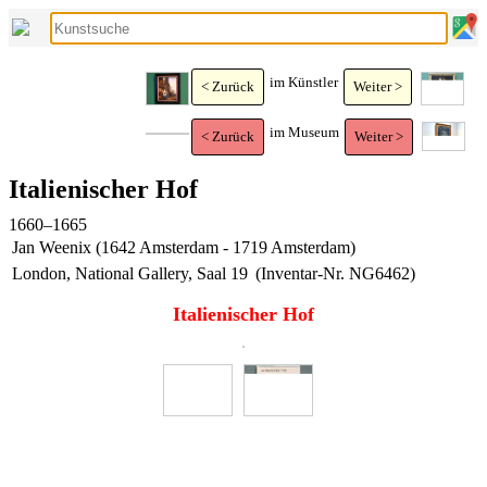
im Künstler
< Zurück
Weiter >
im Museum
< Zurück
Weiter >
Italienischer Hof
1660–1665
Jan Weenix (1642 Amsterdam - 1719 Amsterdam)
London, National Gallery, Saal 19
(Inventar-Nr. NG6462)
Italienischer Hof