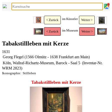
im Künstler
< Zurück
Weiter >
im Museum
< Zurück
Weiter >
Tabakstillleben mit Kerze
1631
Georg Flegel (1566 Olmütz - 1638 Frankfurt am Main)
Köln, Wallraf-Richartz-Museum, Barock - Saal 5
(Inventar-Nr.
WRM 2823)
Ikonographie:
Stillleben
Tabakstillleben mit Kerze