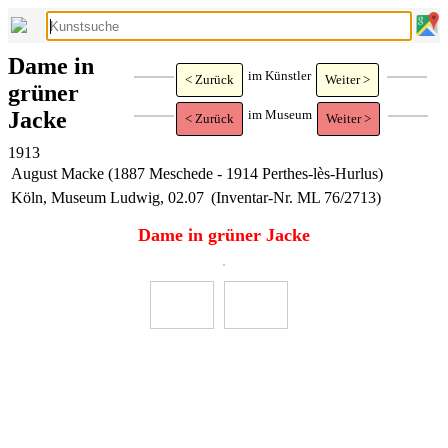
Dame in
im Künstler
< Zurück
Weiter >
grüner
Jacke
im Museum
< Zurück
Weiter >
1913
August Macke (1887 Meschede - 1914 Perthes-lès-Hurlus)
Köln, Museum Ludwig, 02.07
(Inventar-Nr. ML 76/2713)
Dame in grüner Jacke