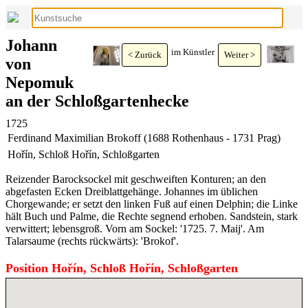
Johann
im Künstler
< Zurück
Weiter >
von
Nepomuk
an der Schloßgartenhecke
1725
Ferdinand Maximilian Brokoff (1688 Rothenhaus - 1731 Prag)
Hořín, Schloß Hořín, Schloßgarten
Reizender Barocksockel mit geschweiften Konturen; an den
abgefasten Ecken Dreiblattgehänge. Johannes im üblichen
Chorgewande; er setzt den linken Fuß auf einen Delphin; die Linke
hält Buch und Palme, die Rechte segnend erhoben. Sandstein, stark
verwittert; lebensgroß. Vorn am Sockel: '1725. 7. Maij'. Am
Talarsaume (rechts rückwärts): 'Brokof'.
Position Hořín, Schloß Hořín, Schloßgarten