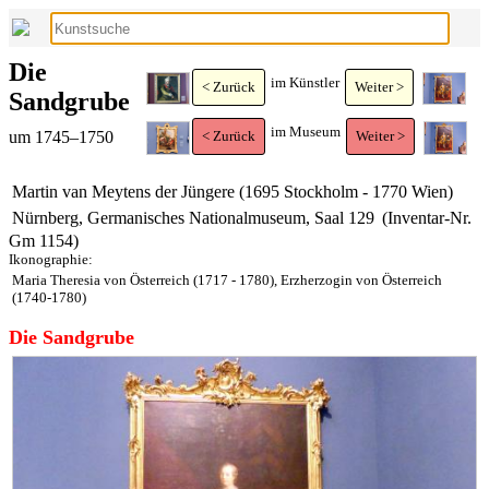
Die
im Künstler
< Zurück
Weiter >
Sandgrube
im Museum
um 1745–1750
< Zurück
Weiter >
Martin van Meytens der Jüngere (1695 Stockholm - 1770 Wien)
Nürnberg, Germanisches Nationalmuseum, Saal 129
(Inventar-Nr.
Gm 1154)
Ikonographie:
Maria Theresia von Österreich (1717 - 1780), Erzherzogin von Österreich
(1740-1780)
Die Sandgrube