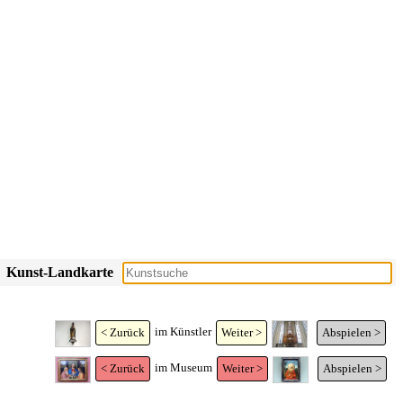
Kunst-Landkarte
im Künstler
< Zurück
Weiter >
Abspielen >
im Museum
< Zurück
Weiter >
Abspielen >