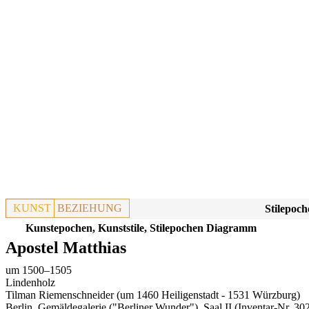
KUNST
BEZIEHUNG
Stilepoch
Kunstepochen, Kunststile, Stilepochen Diagramm
Apostel Matthias
um 1500–1505
Lindenholz
Tilman Riemenschneider (um 1460 Heiligenstadt - 1531 Würzburg)
Berlin, Gemäldegalerie ("Berliner Wunder"), Saal II
(Inventar-Nr. 30