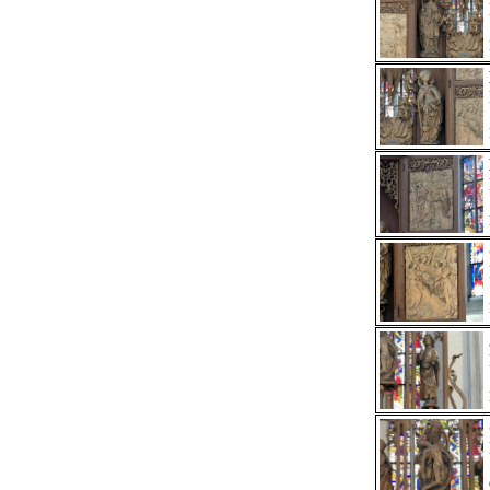
Maidbronn, ehem. Zisterzienserinnenkloster (1523)