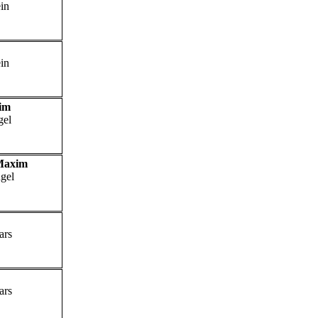
ein
ein
im
gel
 Maxim
ügel
ars
ars