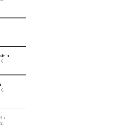
stein
m),
n
m),
ein
m),