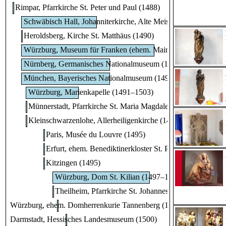
Rimpar, Pfarrkirche St. Peter und Paul (1488)
Schwäbisch Hall, Johanniterkirche, Alte Meister in der Samm
Heroldsberg, Kirche St. Matthäus (1490)
Würzburg, Museum für Franken (ehem. Mainfränkisches Mus
Nürnberg, Germanisches Nationalmuseum (1490–1510)
München, Bayerisches Nationalmuseum (1490–1510)
Würzburg, Marienkapelle (1491–1503)
Münnerstadt, Pfarrkirche St. Maria Magdalena (1491)
Kleinschwarzenlohe, Allerheiligenkirche (1491)
Paris, Musée du Louvre (1495)
Erfurt, ehem. Benediktinerkloster St. Peter und Paul (14
Kitzingen (1495)
Würzburg, Dom St. Kilian (1497–1519)
Theilheim, Pfarrkirche St. Johannes der Täufer (1497
Würzburg, ehem. Domherrenkurie Tannenberg (1498)
Darmstadt, Hessisches Landesmuseum (1500)