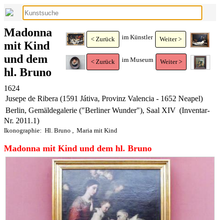
Madonna
im Künstler
< Zurück
Weiter >
mit Kind
und dem
im Museum
< Zurück
Weiter >
hl. Bruno
1624
Jusepe de Ribera (1591 Játiva, Provinz Valencia - 1652 Neapel)
Berlin, Gemäldegalerie ("Berliner Wunder"), Saal XIV
(Inventar-
Nr. 2011.1)
Ikonographie:
Hl. Bruno
,
Maria mit Kind
Madonna mit Kind und dem hl. Bruno