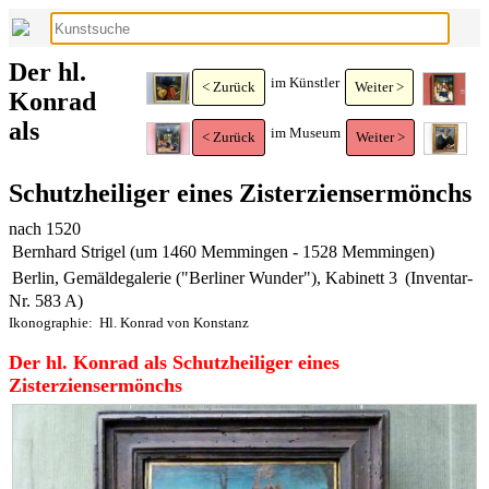
Der hl.
im Künstler
< Zurück
Weiter >
Konrad
als
im Museum
< Zurück
Weiter >
Schutzheiliger eines Zisterziensermönchs
nach 1520
Bernhard Strigel (um 1460 Memmingen - 1528 Memmingen)
Berlin, Gemäldegalerie ("Berliner Wunder"), Kabinett 3
(Inventar-
Nr. 583 A)
Ikonographie:
Hl. Konrad von Konstanz
Der hl. Konrad als Schutzheiliger eines
Zisterziensermönchs