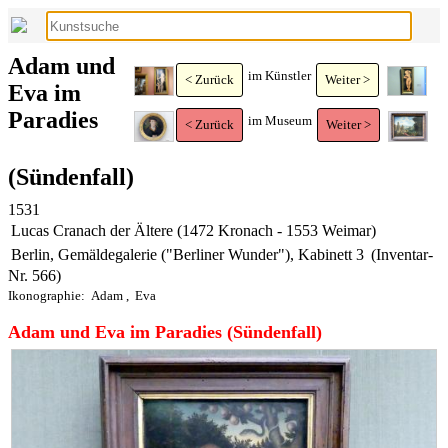
Adam und
im Künstler
< Zurück
Weiter >
Eva im
Paradies
im Museum
< Zurück
Weiter >
(Sündenfall)
1531
Lucas Cranach der Ältere (1472 Kronach - 1553 Weimar)
Berlin, Gemäldegalerie ("Berliner Wunder"), Kabinett 3
(Inventar-
Nr. 566)
Ikonographie:
Adam
,
Eva
Adam und Eva im Paradies (Sündenfall)