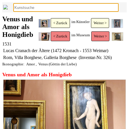
Venus und
im Künstler
< Zurück
Weiter >
Amor als
Honigdieb
im Museum
< Zurück
Weiter >
1531
Lucas Cranach der Ältere (1472 Kronach - 1553 Weimar)
Rom, Villa Borghese, Galleria Borghese
(Inventar-Nr. 326)
Ikonographie:
Amor
,
Venus (Göttin der Liebe)
Venus und Amor als Honigdieb