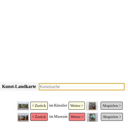
Kunst-Landkarte
im Künstler
< Zurück
Weiter >
Abspielen >
im Museum
< Zurück
Weiter >
Abspielen >