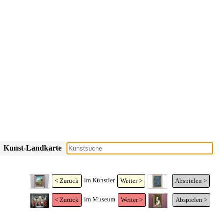
Kunst-Landkarte
im Künstler
< Zurück
Weiter >
Abspielen >
im Museum
< Zurück
Weiter >
Abspielen >