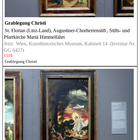
Grablegung Christi
St. Florian (Linz-Land), Augustiner-Chorherrenstift
, Stifts- und
Pfarrkirche Mariä Himmelfahrt
Jetzt:
Wien, Kunsthistorisches Museum, Kabinett 14
(Inventar-Nr.
GG 6427)
1518
Grablegung Christi