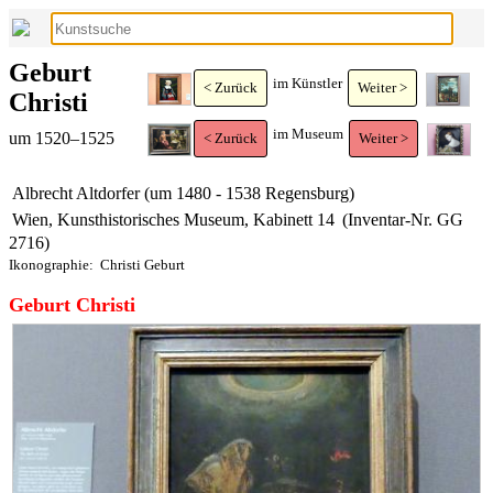
Geburt
im Künstler
< Zurück
Weiter >
Christi
im Museum
um 1520–1525
< Zurück
Weiter >
Albrecht Altdorfer (um 1480 - 1538 Regensburg)
Wien, Kunsthistorisches Museum, Kabinett 14
(Inventar-Nr. GG
2716)
Ikonographie:
Christi Geburt
Geburt Christi