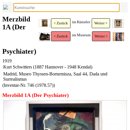
Merzbild
im Künstler
< Zurück
Weiter >
1A (Der
im Museum
< Zurück
Weiter >
Psychiater)
1919
Kurt Schwitters (1887 Hannover - 1948 Kendal)
Madrid, Museo Thyssen-Bornemisza, Saal 44, Dada und
Surrealismus
(Inventar-Nr. 746 (1978.57))
Merzbild 1A (Der Psychiater)