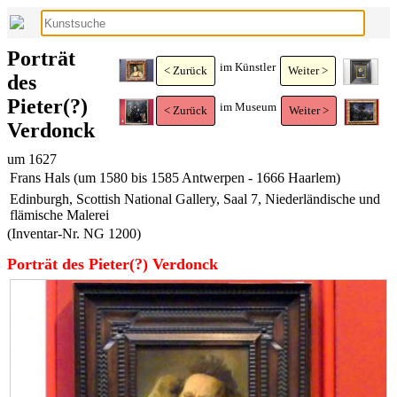
Porträt
im Künstler
< Zurück
Weiter >
des
Pieter(?)
im Museum
< Zurück
Weiter >
Verdonck
um 1627
Frans Hals (um 1580 bis 1585 Antwerpen - 1666 Haarlem)
Edinburgh, Scottish National Gallery, Saal 7, Niederländische und
flämische Malerei
(Inventar-Nr. NG 1200)
Porträt des Pieter(?) Verdonck